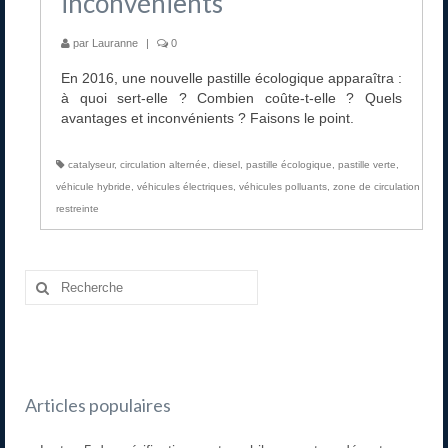
inconvénients
par
Lauranne
|
0
En 2016, une nouvelle pastille écologique apparaîtra :
à quoi sert-elle ? Combien coûte-t-elle ? Quels
avantages et inconvénients ? Faisons le point.
catalyseur
,
circulation alternée
,
diesel
,
pastille écologique
,
pastille verte
,
véhicule hybride
,
véhicules électriques
,
véhicules polluants
,
zone de circulation
restreinte
Articles populaires