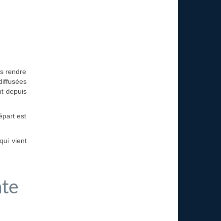
us rendre
diffusées
nt depuis
épart est
qui vient
nte