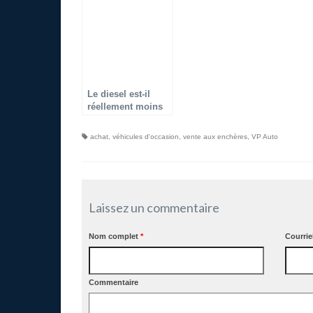
Le diesel est-il
réellement moins
cher que l’essence
?
achat
,
véhicules d'occasion
,
vente aux enchères
,
VP Auto
Laissez un commentaire
Nom complet
*
Courrie
Commentaire