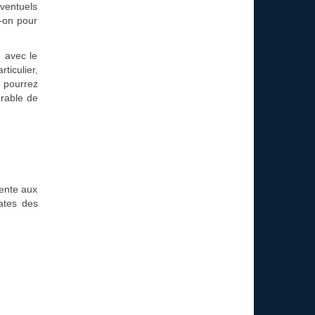
éventuels
t-on pour
, avec le
ticulier,
 pourrez
érable de
vente aux
ates des