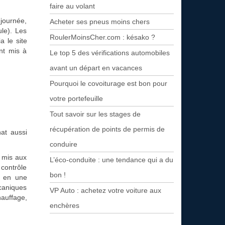
faire au volant
journée,
Acheter ses pneus moins chers
le). Les
RoulerMoinsCher.com : késako ?
a le site
nt mis à
Le top 5 des vérifications automobiles
avant un départ en vacances
Pourquoi le covoiturage est bon pour
votre portefeuille
Tout savoir sur les stages de
récupération de points de permis de
at aussi
conduire
 mis aux
L’éco-conduite : une tendance qui a du
contrôle
bon !
e en une
écaniques
VP Auto : achetez votre voiture aux
auffage,
enchères