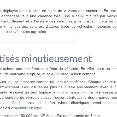
ue déployée pour la mise en place de la vente aux enchères. En une 
 enchérisseurs à une cadence folle (une à deux minutes par véhicu
ranquillement et à l’avance des véhicules à vendre, sur place ou vi
 limite pas aux voitures, d’autres types de véhicules motorisés so
core les véhicules agricoles.
rtisés minutieusement
 achète aux enchères sera l’état du véhicule. En effet, pour un ach
oir de mauvaise surprise, et cela, VP Auto l’a bien compris.
 Auto, qui se présente comme un tiers de confiance. Chaque véhicule
entièrement. Les voitures de plus de quatre ans viennent avec leur 
ants réalisent un test baptisé le « bilan expert ». Ce test consist
e contrôle du véhicule : essai routier, vérifications des organes m
 des équipements de confort (vitres électriques, ventilation, ch
lés est
disponible en ligne
.
et moins de 150 000 km, VP Auto offre une garantie de 3 mois.