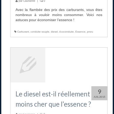
par
Lauranne
|
0
Avec la flambée des prix des carburants, vous êtes
nombreux à vouloir moins consommer. Voici nos
astuces pour économiser l’essence !
Carburant
,
conduite souple
,
diesel
,
écoconduite
,
Essence
,
pneu
9
Le diesel est-il réellement
JUIL 2015
moins cher que l’essence ?